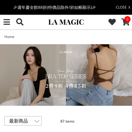
感恩回饋價🎁零修圖系列$399起>
CLOSE Ｘ
CAR
0
全館滿$3000即贈「夏日條紋草編包」👜
絲柔莫代爾系列🤍任選兩件$1000
Home
果凍棉系列⭐2件$1100|4件$2000|6件$2700
萊卡棉系列💫 2件$1100 | 4件$2000 | 6件$2700
🔥點擊立即➕官方LINE領取$100🔥
🎉週年慶全館88折(特價品除外/於結帳顯示)🎉
87 items