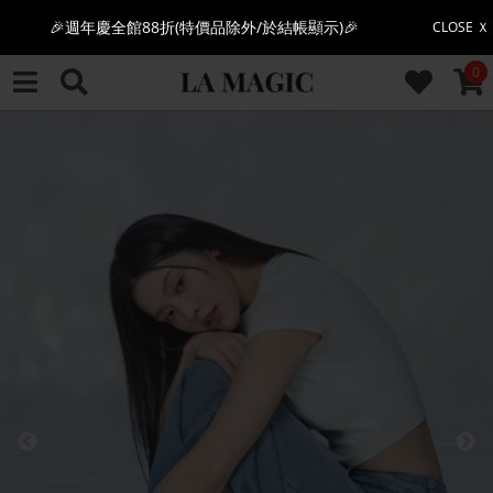
感恩回饋價🎁零修圖系列$399起>
CLOSE Ｘ
CAR
0
全館滿$3000即贈「夏日條紋草編包」👜
絲柔莫代爾系列🤍任選兩件$1000
果凍棉系列⭐2件$1100|4件$2000|6件$2700
萊卡棉系列💫 2件$1100 | 4件$2000 | 6件$2700
🔥點擊立即➕官方LINE領取$100🔥
🎉週年慶全館88折(特價品除外/於結帳顯示)🎉