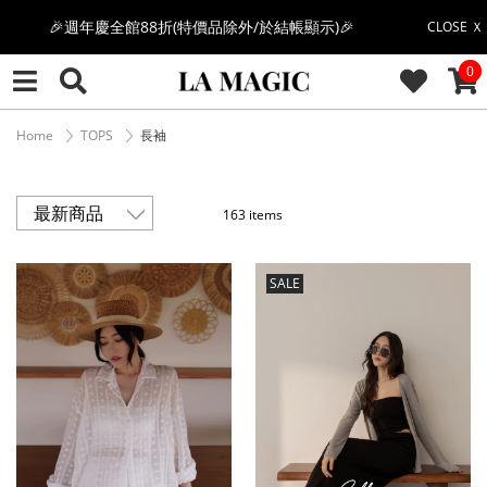
感恩回饋價🎁零修圖系列$399起>
CLOSE Ｘ
CAR
0
全館滿$3000即贈「夏日條紋草編包」👜
絲柔莫代爾系列🤍任選兩件$1000
Home
TOPS
長袖
果凍棉系列⭐2件$1100|4件$2000|6件$2700
163 items
萊卡棉系列💫 2件$1100 | 4件$2000 | 6件$2700
SALE
🔥點擊立即➕官方LINE領取$100🔥
🎉週年慶全館88折(特價品除外/於結帳顯示)🎉