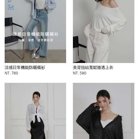
涼感日常機能防曬襯衫
美背扭結寬鬆微透上衣
NT. 780
NT. 580