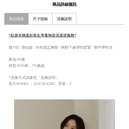
商品詳細資訊
商品描述
尺寸指南
洗滌說明
*貼身衣物基於衛生考量無提供退貨服務
*
微V領 / 微短版 / 內有固定胸墊 / 胸墊下緣彈性鬆緊 / 整件彈性佳
產地/中國
材質/93%棉，7%氨綸
*洗滌方式請參照「洗滌說明」
照片MODEL：163CM/42KG 穿著：F