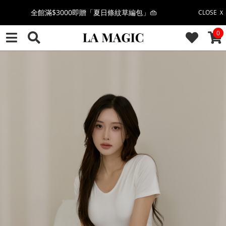
全館滿$3000即贈「夏日條紋草編包」👜
CLOSE Ｘ
CAR
0
絲柔莫代爾系列🤍任選兩件$1000
果凍棉系列⭐2件$1100|4件$2000|6件$2700
萊卡棉系列💫 2件$1100 | 4件$2000 | 6件$2700
🔥點擊立即➕官方LINE領取$100🔥
🎉週年慶全館88折(特價品除外/於結帳顯示)🎉
感恩回饋價🎁零修圖系列$399起>