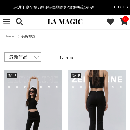
🎉週年慶全館88折(特價品除外/於結帳顯示)🎉
CLOSE Ｘ
CAR
0
感恩回饋價🎁零修圖系列$399起>
全館滿$3000即贈「夏日條紋草編包」👜
Home
長腿神器
絲柔莫代爾系列🤍任選兩件$1000
13 items
果凍棉系列⭐2件$1100|4件$2000|6件$2700
SALE
SALE
萊卡棉系列💫 2件$1100 | 4件$2000 | 6件$2700
🔥點擊立即➕官方LINE領取$100🔥