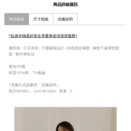
商品詳細資訊
商品描述
尺寸指南
洗滌說明
*貼身衣物基於衛生考量無提供退貨服務*
微削肩 / 工字美背 / 下擺圓弧設計 / 內有固定胸墊 / 胸墊下緣彈性鬆
緊 / 整件彈性佳
產地/中國
材質/93%棉，7%氨綸
*洗滌方式請參照「洗滌說明」
照片MODEL：163CM/42KG 穿著：F