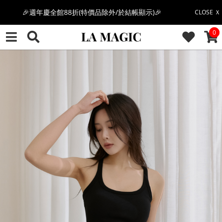
感恩回饋價🎁零修圖系列$399起>
CLOSE Ｘ
CAR
0
全館滿$3000即贈「夏日條紋草編包」👜
絲柔莫代爾系列🤍任選兩件$1000
果凍棉系列⭐2件$1100|4件$2000|6件$2700
萊卡棉系列💫 2件$1100 | 4件$2000 | 6件$2700
🔥點擊立即➕官方LINE領取$100🔥
🎉週年慶全館88折(特價品除外/於結帳顯示)🎉