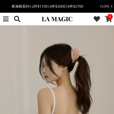
萊卡棉系列💫 2件$1100 | 4件$2000 | 6件$2700
CLOSE Ｘ
CAR
0
🔥點擊立即➕官方LINE領取$100🔥
🎉週年慶全館88折(特價品除外/於結帳顯示)🎉
感恩回饋價🎁零修圖系列$399起>
全館滿$3000即贈「夏日條紋草編包」👜
絲柔莫代爾系列🤍任選兩件$1000
果凍棉系列⭐2件$1100|4件$2000|6件$2700