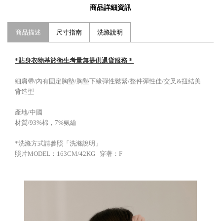
商品詳細資訊
商品描述
尺寸指南
洗滌說明
*貼身衣物基於衛生考量無提供退貨服務＊
細肩帶/內有固定胸墊/胸墊下緣彈性鬆緊/整件彈性佳/交叉&扭結美
背造型
產地/中國
材質/93%棉，7%氨綸
*洗滌方式請參照「洗滌說明」
照片MODEL：163CM/42KG 穿著：F