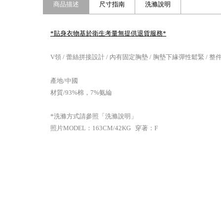
商品描述
尺寸指南
洗滌說明
*貼身衣物基於衛生考量無提供退貨服務*
V領 / 蕾絲拼接設計 / 內有固定胸墊 / 胸墊下緣彈性鬆緊 / 
產地/中國
材質/93%棉，7%氨綸
*洗滌方式請參照「洗滌說明」
照片MODEL：163CM/42KG 穿著：F