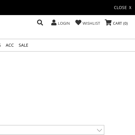
CLOSE Ｘ
LOGIN
WISHLIST
CART
0
S
ACC
SALE