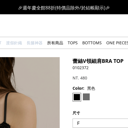
🎉週年慶全館88折(特價品除外/於結帳顯示)🎉
感恩回饋價🎁零修圖系列$399起>
全館滿$3000即贈「夏日條紋草編包」👜
T
渡假針織
長腿神器
所有商品
TOPS
BOTTOMS
ONE PIECE
絲柔莫代爾系列🤍任選兩件$1000
蕾絲V領細肩BRA TOP
果凍棉系列⭐2件$1100|4件$2000|6件$2700
0102372
NT. 480
萊卡棉系列💫 2件$1100 | 4件$2000 | 6件$2700
Color:
黑色
🔥點擊立即➕官方LINE領取$100🔥
尺寸