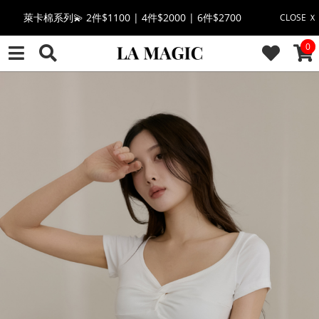
🔥點擊立即➕官方LINE領取$100🔥
CLOSE Ｘ
CAR
0
🎉週年慶全館88折(特價品除外/於結帳顯示)🎉
感恩回饋價🎁零修圖系列$399起>
全館滿$3000即贈「夏日條紋草編包」👜
絲柔莫代爾系列🤍任選兩件$1000
果凍棉系列⭐2件$1100|4件$2000|6件$2700
萊卡棉系列💫 2件$1100 | 4件$2000 | 6件$2700