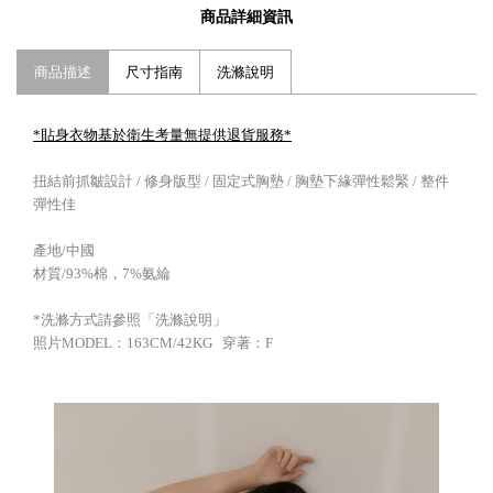
商品詳細資訊
商品描述
尺寸指南
洗滌說明
*貼身衣物基於衛生考量無提供退貨服務*
扭結前抓皺設計 / 修身版型 / 固定式胸墊 / 胸墊下緣彈性鬆緊 / 整件
彈性佳
產地/中國
材質/93%棉，7%氨綸
*洗滌方式請參照「洗滌說明」
照片MODEL：163CM/42KG 穿著：F