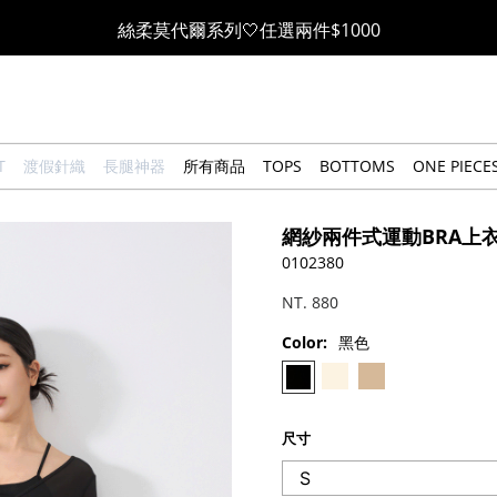
果凍棉系列⭐2件$1100|4件$2000|6件$2700
萊卡棉系列💫 2件$1100 | 4件$2000 | 6件$2700
🔥點擊立即➕官方LINE領取$100🔥
T
渡假針織
長腿神器
所有商品
TOPS
BOTTOMS
ONE PIECE
🎉週年慶全館88折(特價品除外/於結帳顯示)🎉
網紗兩件式運動BRA上
感恩回饋價🎁零修圖系列$399起>
0102380
NT. 880
全館滿$3000即贈「夏日條紋草編包」👜
Color:
黑色
絲柔莫代爾系列🤍任選兩件$1000
尺寸