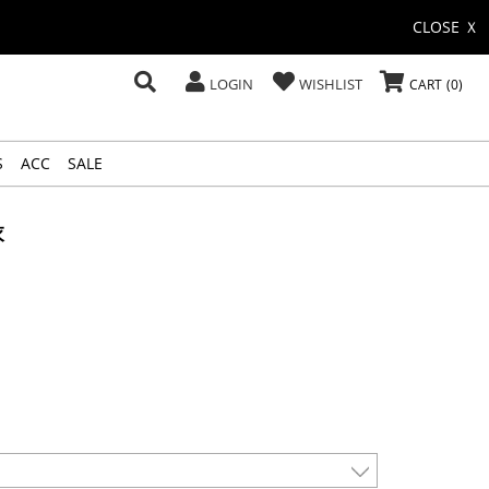
CLOSE Ｘ
LOGIN
WISHLIST
CART
0
S
ACC
SALE
衣