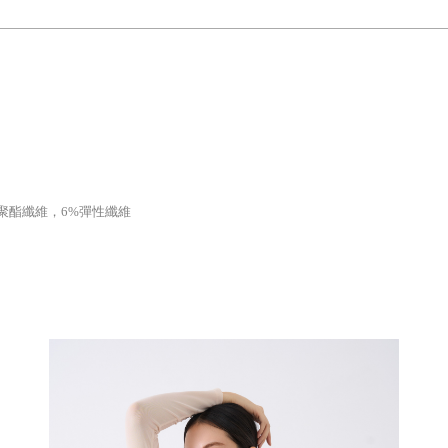
94%聚酯纖維，6%彈性纖維