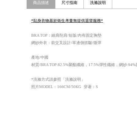
商品描述
尺寸指南
洗滌說明
*貼身衣物基於衛生考量無提供退貨服務
*
BRA TOP：細肩削肩/短版/內有固定胸墊
網紗外衣：前交叉設計/單邊側抓皺/微彈
產地/中國
材質/BRA TOP:82.5%聚酯纖維，17.5%彈性纖維，網紗:
*洗滌方式請參照「洗滌說明」
照片MODEL：166CM/50KG 穿著：S