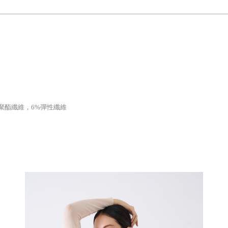
94%聚酯纖維，6%彈性纖維