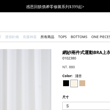
全館滿$3000即贈「夏日條紋草編包」👜
絲柔莫代爾系列🤍任選兩件$1000
果凍棉系列⭐2件$1100|4件$2000|6件$2700
T
渡假針織
長腿神器
所有商品
TOPS
BOTTOMS
ONE PIECE
萊卡棉系列💫 2件$1100 | 4件$2000 | 6件$2700
網紗兩件式運動BRA上
🔥點擊立即➕官方LINE領取$100🔥
0102380
NT. 880
🎉週年慶全館88折(特價品除外/於結帳顯示)🎉
Color:
淺杏
感恩回饋價🎁零修圖系列$399起>
尺寸