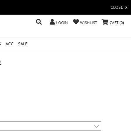
CLOSE Ｘ
LOGIN
WISHLIST
CART
0
S
ACC
SALE
衣