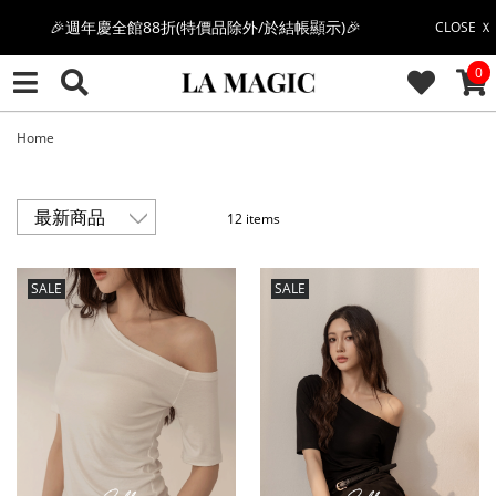
🎉週年慶全館88折(特價品除外/於結帳顯示)🎉
CLOSE Ｘ
CAR
0
感恩回饋價🎁零修圖系列$399起>
全館滿$3000即贈「夏日條紋草編包」👜
Home
絲柔莫代爾系列🤍任選兩件$1000
12 items
果凍棉系列⭐2件$1100|4件$2000|6件$2700
SALE
SALE
萊卡棉系列💫 2件$1100 | 4件$2000 | 6件$2700
🔥點擊立即➕官方LINE領取$100🔥