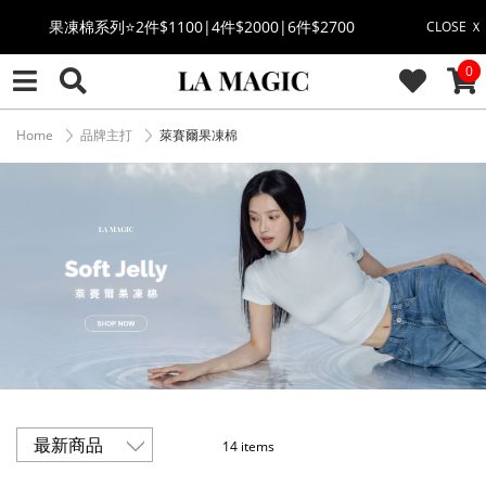
果凍棉系列⭐2件$1100|4件$2000|6件$2700
CLOSE Ｘ
CAR
0
萊卡棉系列💫 2件$1100 | 4件$2000 | 6件$2700
🔥點擊立即➕官方LINE領取$100🔥
Home
品牌主打
萊賽爾果凍棉
🎉週年慶全館88折(特價品除外/於結帳顯示)🎉
感恩回饋價🎁零修圖系列$399起>
全館滿$3000即贈「夏日條紋草編包」👜
絲柔莫代爾系列🤍任選兩件$1000
14 items