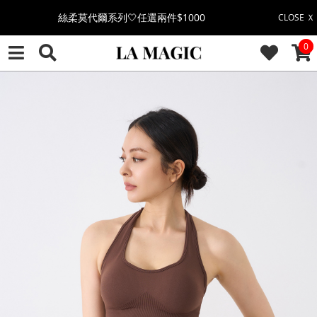
果凍棉系列⭐2件$1100|4件$2000|6件$2700
CLOSE Ｘ
CAR
0
萊卡棉系列💫 2件$1100 | 4件$2000 | 6件$2700
🔥點擊立即➕官方LINE領取$100🔥
🎉週年慶全館88折(特價品除外/於結帳顯示)🎉
感恩回饋價🎁零修圖系列$399起>
全館滿$3000即贈「夏日條紋草編包」👜
絲柔莫代爾系列🤍任選兩件$1000