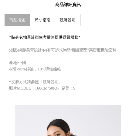
商品詳細資訊
商品描述
尺寸指南
洗滌說明
*貼身衣物基於衛生考量無提供退貨服務
*
短版/繞脖美背設計/內有可拆式胸墊/顯瘦塑型/高密度機能面料
產地/中國
材質/90%錦綸，10%彈性纖維
*洗滌方式請參照「洗滌說明」
照片MODEL：166CM/50KG 穿著：S