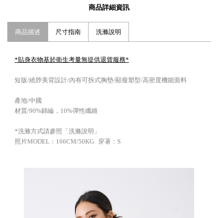
商品詳細資訊
商品描述
尺寸指南
洗滌說明
*貼身衣物基於衛生考量無提供退貨服務
*
短版/繞脖美背設計/內有可拆式胸墊/顯瘦塑型/高密度機能面料
產地/中國
材質/90%錦綸，10%彈性纖維
*洗滌方式請參照「洗滌說明」
照片MODEL：166CM/50KG 穿著：S