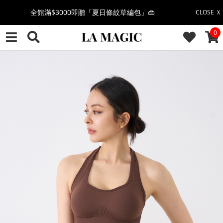
絲柔莫代爾系列🤍任選兩件$1000
CLOSE Ｘ
CAR
0
果凍棉系列⭐2件$1100|4件$2000|6件$2700
萊卡棉系列💫 2件$1100 | 4件$2000 | 6件$2700
🔥點擊立即➕官方LINE領取$100🔥
🎉週年慶全館88折(特價品除外/於結帳顯示)🎉
感恩回饋價🎁零修圖系列$399起>
全館滿$3000即贈「夏日條紋草編包」👜