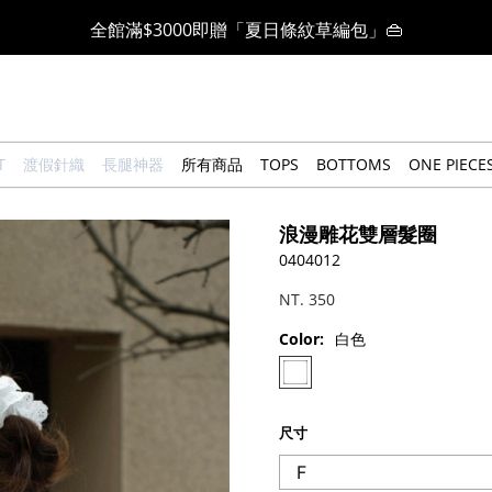
全館滿$3000即贈「夏日條紋草編包」👜
絲柔莫代爾系列🤍任選兩件$1000
果凍棉系列⭐2件$1100|4件$2000|6件$2700
T
渡假針織
長腿神器
所有商品
TOPS
BOTTOMS
ONE PIECE
萊卡棉系列💫 2件$1100 | 4件$2000 | 6件$2700
浪漫雕花雙層髮圈
🔥點擊立即➕官方LINE領取$100🔥
0404012
NT. 350
🎉週年慶全館88折(特價品除外/於結帳顯示)🎉
Color:
白色
感恩回饋價🎁零修圖系列$399起>
尺寸