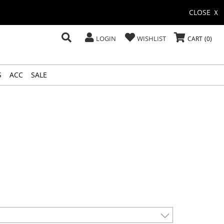
CLOSE Ｘ
LOGIN
WISHLIST
CART
0
S
ACC
SALE