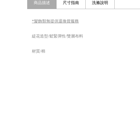
商品描述
尺寸指南
洗滌說明
*髮飾類無提供退換貨服務
緹花造型/鬆緊彈性/雙層布料
材質/棉