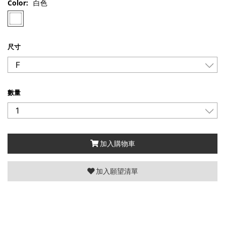
Color:
白色
尺寸
數量
加入購物車
加入願望清單