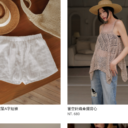
簍空針織傘擺背心
緊A字短褲
NT. 680