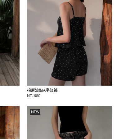
棉麻波點A字短褲
NT. 680
NEW