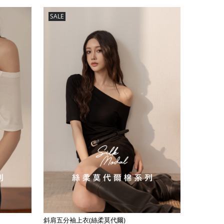
SALE
斜肩五分袖上衣(絲柔莫代爾)