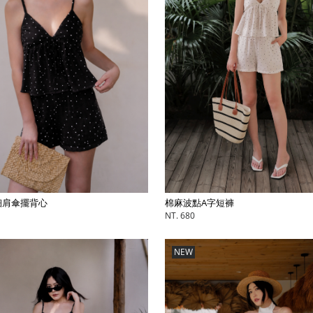
棉麻波點A字短褲
細肩傘擺背心
NT. 680
NEW