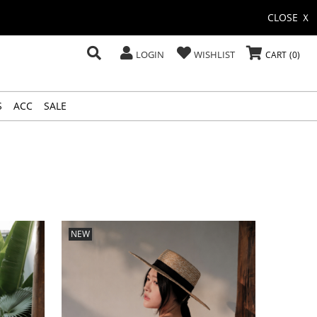
CLOSE Ｘ
LOGIN
WISHLIST
CART
0
S
ACC
SALE
NEW