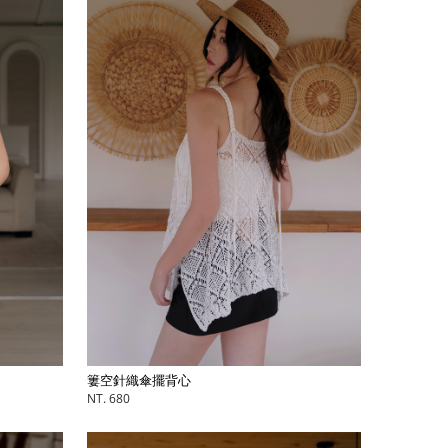
簍空針織傘擺背心
NT. 680