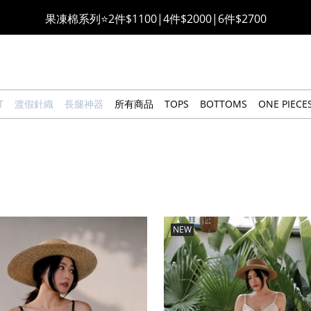
萊卡棉系列💫 2件$1100 | 4件$2000 | 6件$2700
🔥點擊立即➕官方LINE領取$100🔥
🎉週年慶全館88折(特價品除外/於結帳顯示)🎉
T
渡假針織
長腿神器
所有商品
TOPS
BOTTOMS
ONE PIECE
感恩回饋價🎁零修圖系列$399起>
全館滿$3000即贈「夏日條紋草編包」👜
絲柔莫代爾系列🤍任選兩件$1000
果凍棉系列⭐2件$1100|4件$2000|6件$2700
NEW