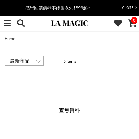
感恩回饋價🎁零修圖系列$399起>
CLOSE Ｘ
CAR
0
全館滿$3000即贈「夏日條紋草編包」👜
絲柔莫代爾系列🤍任選兩件$1000
Home
果凍棉系列⭐2件$1100|4件$2000|6件$2700
0 items
萊卡棉系列💫 2件$1100 | 4件$2000 | 6件$2700
🔥點擊立即➕官方LINE領取$100🔥
🎉週年慶全館88折(特價品除外/於結帳顯示)🎉
查無資料