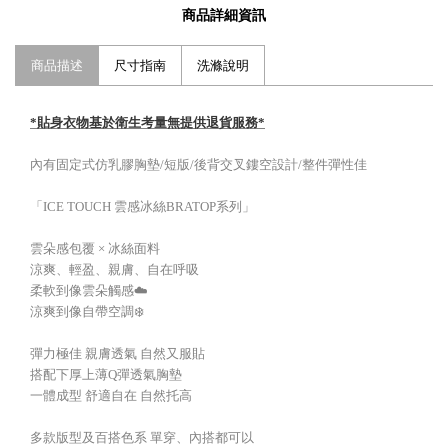
商品詳細資訊
商品描述
尺寸指南
洗滌說明
*貼身衣物基於衛生考量無提供退貨服務*
內有固定式仿乳膠胸墊/短版/後背交叉鏤空設計/整件彈性佳
「ICE TOUCH 雲感冰絲BRATOP系列」
雲朵感包覆 × 冰絲面料
涼爽、輕盈、親膚、自在呼吸
柔軟到像雲朵觸感☁️
涼爽到像自帶空調❄️
彈力極佳 親膚透氣 自然又服貼
搭配下厚上薄Q彈透氣胸墊
一體成型 舒適自在 自然托高
多款版型及百搭色系 單穿、內搭都可以