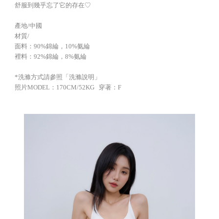
舒服到幾乎忘了它的存在♡
產地/中國
材質/
面料：90%錦綸，10%氨綸
裡料：92%錦綸，8%氨綸
*洗滌方式請參照「洗滌說明」
照片MODEL：170CM/52KG 穿著：F