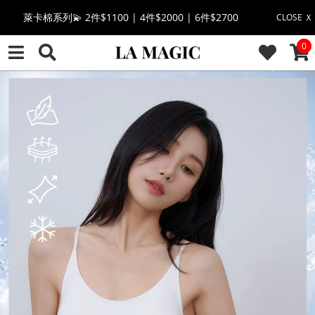
🔥點擊立即➕官方LINE領取$100🔥
CLOSE Ｘ
CAR
0
🎉週年慶全館88折(特價品除外/於結帳顯示)🎉
感恩回饋價🎁零修圖系列$399起>
全館滿$3000即贈「夏日條紋草編包」👜
絲柔莫代爾系列🤍任選兩件$1000
果凍棉系列⭐2件$1100|4件$2000|6件$2700
萊卡棉系列💫 2件$1100 | 4件$2000 | 6件$2700