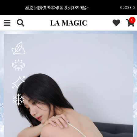
全館滿$3000即贈「夏日條紋草編包」👜
CLOSE Ｘ
CAR
0
絲柔莫代爾系列🤍任選兩件$1000
果凍棉系列⭐2件$1100|4件$2000|6件$2700
萊卡棉系列💫 2件$1100 | 4件$2000 | 6件$2700
🔥點擊立即➕官方LINE領取$100🔥
🎉週年慶全館88折(特價品除外/於結帳顯示)🎉
感恩回饋價🎁零修圖系列$399起>