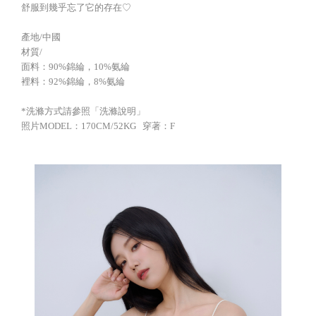
舒服到幾乎忘了它的存在♡
產地/中國
材質/
面料：90%錦綸，10%氨綸
裡料：92%錦綸，8%氨綸
*洗滌方式請參照「洗滌說明」
照片MODEL：170CM/52KG 穿著：F