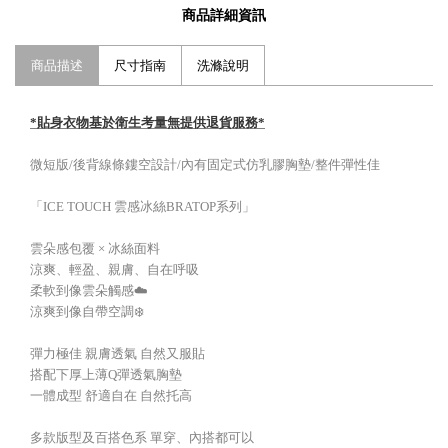
商品詳細資訊
商品描述
尺寸指南
洗滌說明
*貼身衣物基於衛生考量無提供退貨服務*
微短版/後背線條鏤空設計/內有固定式仿乳膠胸墊/整件彈性佳
「ICE TOUCH 雲感冰絲BRATOP系列」
雲朵感包覆 × 冰絲面料
涼爽、輕盈、親膚、自在呼吸
柔軟到像雲朵觸感☁️
涼爽到像自帶空調❄️
彈力極佳 親膚透氣 自然又服貼
搭配下厚上薄Q彈透氣胸墊
一體成型 舒適自在 自然托高
多款版型及百搭色系 單穿、內搭都可以