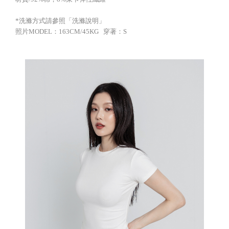
*洗滌方式請參照「洗滌說明」
照片MODEL：163CM/45KG 穿著：S