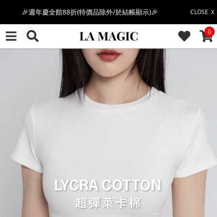
感恩回饋價🎁零修圖系列$399起>
CLOSE Ｘ
CAR
0
全館滿$3000即贈「夏日條紋草編包」👜
絲柔莫代爾系列🤍任選兩件$1000
果凍棉系列⭐2件$1100|4件$2000|6件$2700
萊卡棉系列💫 2件$1100 | 4件$2000 | 6件$2700
🔥點擊立即➕官方LINE領取$100🔥
🎉週年慶全館88折(特價品除外/於結帳顯示)🎉