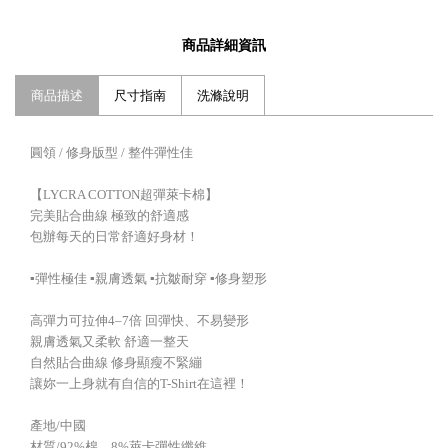
商品詳細資訊
商品描述
尺寸指南
洗滌說明
圓領 / 修身版型 / 整件彈性佳
【LYCRA COTTON超彈萊卡棉】
完美貼合曲線 極致的舒適感
包辦每天的日常舒適好身材！
▪️彈性極佳 ▪️親膚透氣 ▪️抗皺耐穿 ▪️修身塑形
高彈力可拉伸4–7倍 回彈快、不易變形
親膚透氣又柔軟 舒適一整天
自然貼合曲線 修身顯瘦不緊繃
讓妳一上身就有自信的T-Shirt在這裡！
產地/中國
材質/92%棉，8%萊卡彈性纖維