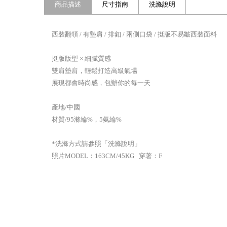
商品描述
尺寸指南
洗滌說明
西裝翻領 / 有墊肩 / 排釦 / 兩側口袋 / 挺版不易皺西裝面料
挺版版型 × 細膩質感
雙肩墊肩，輕鬆打造高級氣場
展現都會時尚感，包辦你的每一天
產地/中國
材質/95滌綸%，5氨綸%
*洗滌方式請參照「洗滌說明」
照片MODEL：163CM/45KG 穿著：F