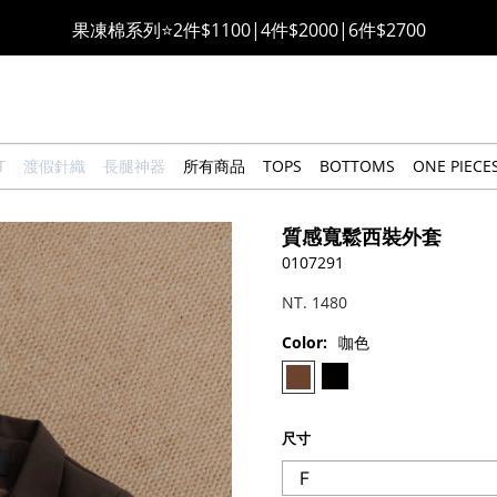
萊卡棉系列💫 2件$1100 | 4件$2000 | 6件$2700
🔥點擊立即➕官方LINE領取$100🔥
🎉週年慶全館88折(特價品除外/於結帳顯示)🎉
T
渡假針織
長腿神器
所有商品
TOPS
BOTTOMS
ONE PIECE
感恩回饋價🎁零修圖系列$399起>
質感寬鬆西裝外套
全館滿$3000即贈「夏日條紋草編包」👜
0107291
NT. 1480
絲柔莫代爾系列🤍任選兩件$1000
Color:
咖色
果凍棉系列⭐2件$1100|4件$2000|6件$2700
尺寸