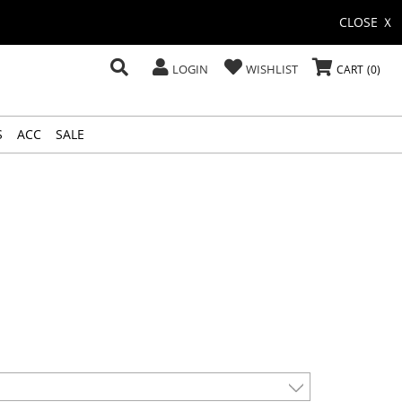
CLOSE Ｘ
LOGIN
WISHLIST
CART
0
S
ACC
SALE