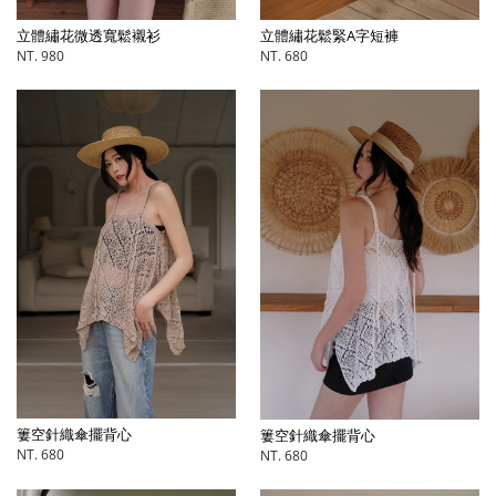
立體繡花微透寬鬆襯衫
立體繡花鬆緊A字短褲
NT. 980
NT. 680
簍空針織傘擺背心
簍空針織傘擺背心
NT. 680
NT. 680