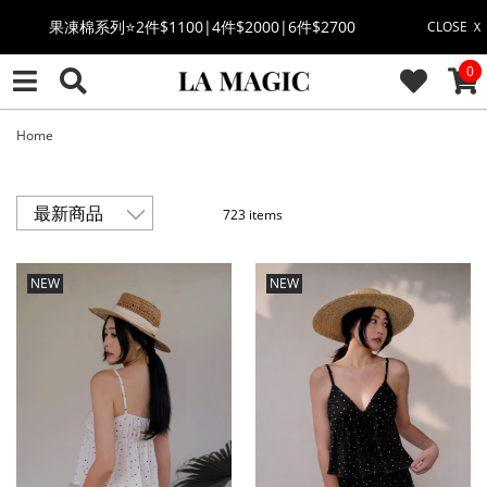
萊卡棉系列💫 2件$1100 | 4件$2000 | 6件$2700
CLOSE Ｘ
CAR
0
🔥點擊立即➕官方LINE領取$100🔥
🎉週年慶全館88折(特價品除外/於結帳顯示)🎉
Home
感恩回饋價🎁零修圖系列$399起>
723 items
全館滿$3000即贈「夏日條紋草編包」👜
NEW
NEW
絲柔莫代爾系列🤍任選兩件$1000
果凍棉系列⭐2件$1100|4件$2000|6件$2700