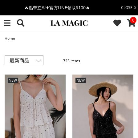
🎉週年慶全館88折(特價品除外/於結帳顯示)🎉
CLOSE Ｘ
CAR
0
感恩回饋價🎁零修圖系列$399起>
全館滿$3000即贈「夏日條紋草編包」👜
Home
絲柔莫代爾系列🤍任選兩件$1000
723 items
果凍棉系列⭐2件$1100|4件$2000|6件$2700
NEW
NEW
萊卡棉系列💫 2件$1100 | 4件$2000 | 6件$2700
🔥點擊立即➕官方LINE領取$100🔥