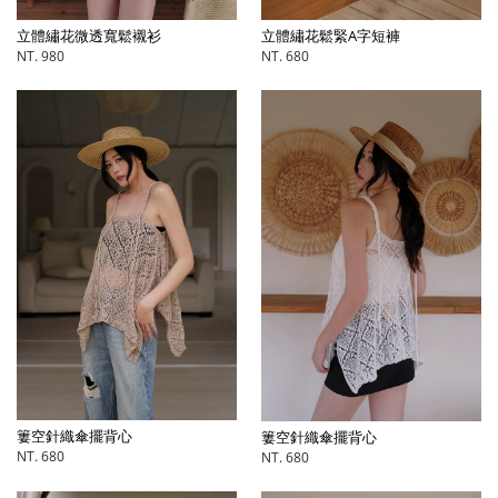
立體繡花微透寬鬆襯衫
立體繡花鬆緊A字短褲
NT. 980
NT. 680
簍空針織傘擺背心
簍空針織傘擺背心
NT. 680
NT. 680