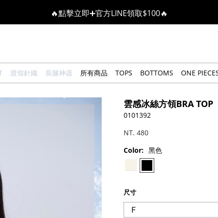
🔥點擊立即➕官方LINE領取$100🔥
🎉週年慶全館88折(特價品除外/於結帳顯示)🎉
感恩回饋價🎁零修圖系列$399起>
T
渡假針織
長腿神器
所有商品
TOPS
BOTTOMS
ONE PIECE
全館滿$3000即贈「夏日條紋草編包」👜
雲感冰絲方領BRA TOP
絲柔莫代爾系列🤍任選兩件$1000
0101392
NT. 480
果凍棉系列⭐2件$1100|4件$2000|6件$2700
Color:
黑色
萊卡棉系列💫 2件$1100 | 4件$2000 | 6件$2700
尺寸