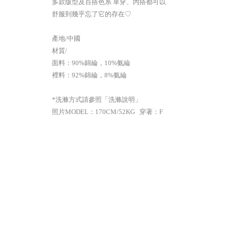
多款版型及百搭色系 單穿、內搭都可以
舒服到幾乎忘了它的存在♡
產地/中國
材質/
面料：90%錦綸，10%氨綸
裡料：92%錦綸，8%氨綸
*洗滌方式請參照「洗滌說明」
照片MODEL：170CM/52KG 穿著：F