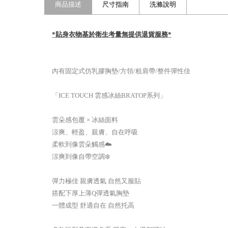
商品描述
尺寸指南
洗滌說明
*貼身衣物基於衛生考量無提供退貨服務*
內有固定式仿乳膠胸墊/方領/粗肩帶/整件彈性佳
「ICE TOUCH 雲感冰絲BRATOP系列」
雲朵感包覆 × 冰絲面料
涼爽、輕盈、親膚、自在呼吸
柔軟到像雲朵觸感☁️
涼爽到像自帶空調❄️
彈力極佳 親膚透氣 自然又服貼
搭配下厚上薄Q彈透氣胸墊
一體成型 舒適自在 自然托高