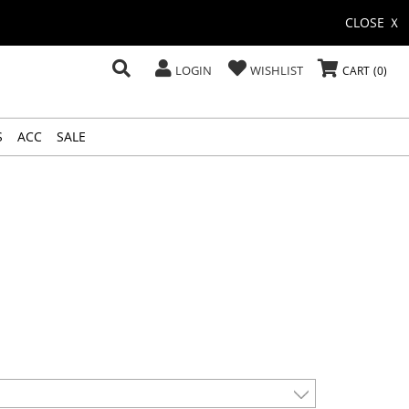
CLOSE Ｘ
LOGIN
WISHLIST
CART
0
S
ACC
SALE