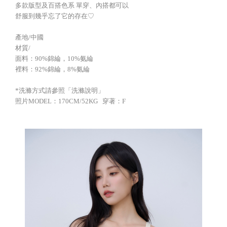
多款版型及百搭色系 單穿、內搭都可以
舒服到幾乎忘了它的存在♡
產地/中國
材質/
面料：90%錦綸，10%氨綸
裡料：92%錦綸，8%氨綸
*洗滌方式請參照「洗滌說明」
照片MODEL：170CM/52KG 穿著：F