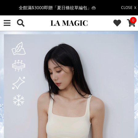
絲柔莫代爾系列🤍任選兩件$1000
CLOSE Ｘ
CAR
0
果凍棉系列⭐2件$1100|4件$2000|6件$2700
萊卡棉系列💫 2件$1100 | 4件$2000 | 6件$2700
🔥點擊立即➕官方LINE領取$100🔥
🎉週年慶全館88折(特價品除外/於結帳顯示)🎉
感恩回饋價🎁零修圖系列$399起>
全館滿$3000即贈「夏日條紋草編包」👜