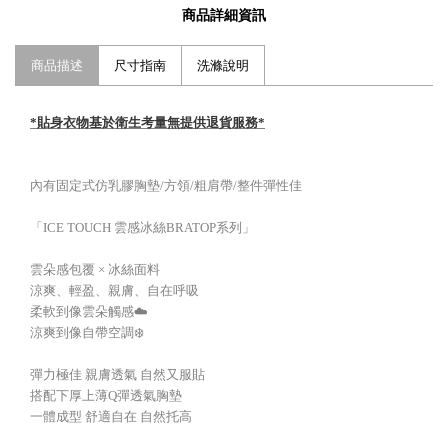
商品詳細資訊
商品描述
尺寸指南
洗滌說明
*貼身衣物基於衛生考量無提供退貨服務*
內有固定式仿乳膠胸墊/方領/粗肩帶/整件彈性佳
「ICE TOUCH 雲感冰絲BRATOP系列」
雲朵感包覆 × 冰絲面料
涼爽、輕盈、親膚、自在呼吸
柔軟到像雲朵觸感☁️
涼爽到像自帶空調❄️
彈力極佳 親膚透氣 自然又服貼
搭配下厚上薄Q彈透氣胸墊
一體成型 舒適自在 自然托高