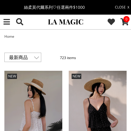
絲柔莫代爾系列🤍任選兩件$1000
CLOSE Ｘ
CAR
0
果凍棉系列⭐2件$1100|4件$2000|6件$2700
萊卡棉系列💫 2件$1100 | 4件$2000 | 6件$2700
Home
🔥點擊立即➕官方LINE領取$100🔥
723 items
🎉週年慶全館88折(特價品除外/於結帳顯示)🎉
NEW
NEW
感恩回饋價🎁零修圖系列$399起>
全館滿$3000即贈「夏日條紋草編包」👜