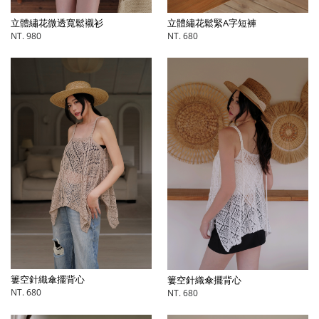
立體繡花微透寬鬆襯衫
立體繡花鬆緊A字短褲
NT. 980
NT. 680
簍空針織傘擺背心
簍空針織傘擺背心
NT. 680
NT. 680