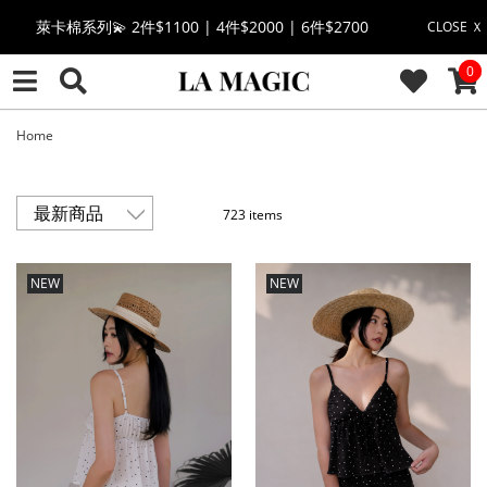
🔥點擊立即➕官方LINE領取$100🔥
CLOSE Ｘ
CAR
0
🎉週年慶全館88折(特價品除外/於結帳顯示)🎉
感恩回饋價🎁零修圖系列$399起>
Home
全館滿$3000即贈「夏日條紋草編包」👜
723 items
絲柔莫代爾系列🤍任選兩件$1000
NEW
NEW
果凍棉系列⭐2件$1100|4件$2000|6件$2700
萊卡棉系列💫 2件$1100 | 4件$2000 | 6件$2700