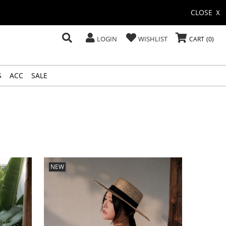
CLOSE Ｘ
LOGIN
WISHLIST
CART
0
S
ACC
SALE
NEW