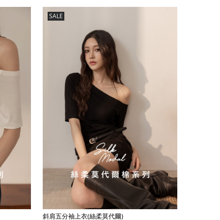
SALE
斜肩五分袖上衣(絲柔莫代爾)