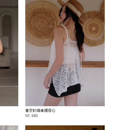
簍空針織傘擺背心
NT. 680