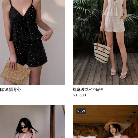
棉麻波點A字短褲
細肩傘擺背心
NT. 680
NEW