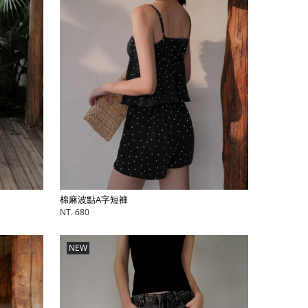
棉麻波點A字短褲
NT. 680
NEW