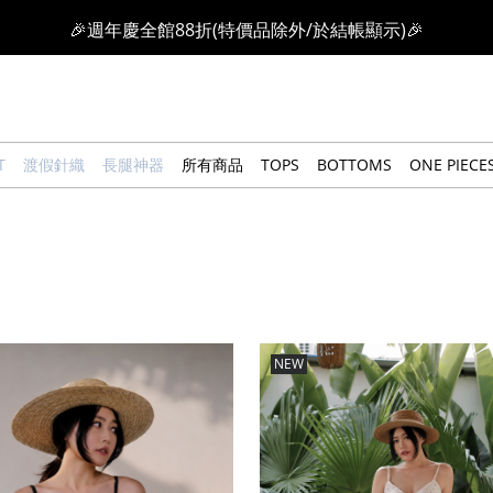
感恩回饋價🎁零修圖系列$399起>
全館滿$3000即贈「夏日條紋草編包」👜
絲柔莫代爾系列🤍任選兩件$1000
T
渡假針織
長腿神器
所有商品
TOPS
BOTTOMS
ONE PIECE
果凍棉系列⭐2件$1100|4件$2000|6件$2700
萊卡棉系列💫 2件$1100 | 4件$2000 | 6件$2700
🔥點擊立即➕官方LINE領取$100🔥
🎉週年慶全館88折(特價品除外/於結帳顯示)🎉
NEW