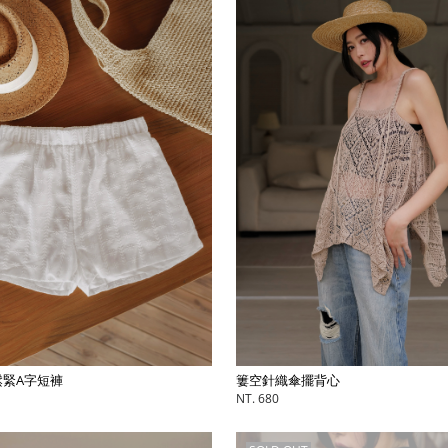
簍空針織傘擺背心
緊A字短褲
NT. 680