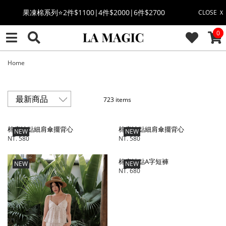
果凍棉系列⭐2件$1100|4件$2000|6件$2700
CLOSE Ｘ
CAR
0
萊卡棉系列💫 2件$1100 | 4件$2000 | 6件$2700
🔥點擊立即➕官方LINE領取$100🔥
Home
🎉週年慶全館88折(特價品除外/於結帳顯示)🎉
723 items
感恩回饋價🎁零修圖系列$399起>
棉麻波點細肩傘擺背心
棉麻波點細肩傘擺背心
NEW
NEW
全館滿$3000即贈「夏日條紋草編包」👜
NT. 580
NT. 580
棉麻波點A字短褲
絲柔莫代爾系列🤍任選兩件$1000
NEW
NEW
NT. 680