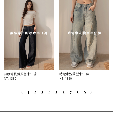
無腰節長腿原色牛仔褲
時髦水洗繭型牛仔褲
NT. 1380
NT. 1380
1
2
3
4
5
6
7
8
9