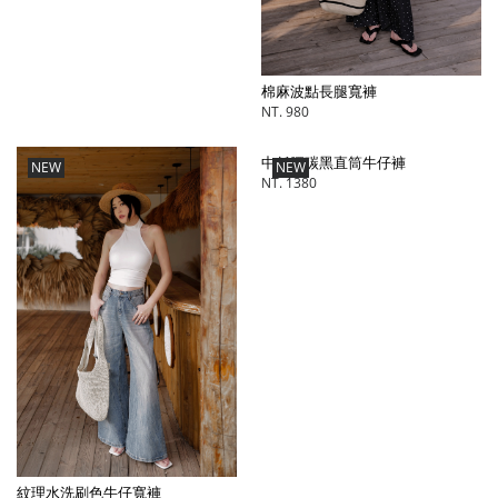
棉麻波點長腿寬褲
NT. 980
中低腰碳黑直筒牛仔褲
NEW
NEW
NT. 1380
紋理水洗刷色牛仔寬褲