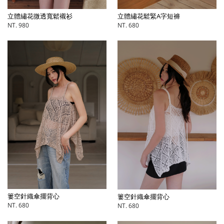
立體繡花微透寬鬆襯衫
立體繡花鬆緊A字短褲
NT. 980
NT. 680
簍空針織傘擺背心
簍空針織傘擺背心
NT. 680
NT. 680