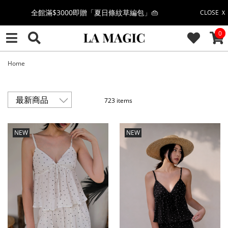
絲柔莫代爾系列🤍任選兩件$1000
CLOSE Ｘ
CAR
0
果凍棉系列⭐2件$1100|4件$2000|6件$2700
萊卡棉系列💫 2件$1100 | 4件$2000 | 6件$2700
Home
🔥點擊立即➕官方LINE領取$100🔥
723 items
🎉週年慶全館88折(特價品除外/於結帳顯示)🎉
NEW
NEW
感恩回饋價🎁零修圖系列$399起>
全館滿$3000即贈「夏日條紋草編包」👜