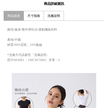
商品詳細資訊
商品描述
尺寸指南
洗滌說明
圓領/修身/整件彈性佳/運動機能布料
產地/中國
材質/90%尼龍，10%氨綸
*洗滌方式請參照「洗滌說明」
照片MODEL：166CM/50KG 穿著：S