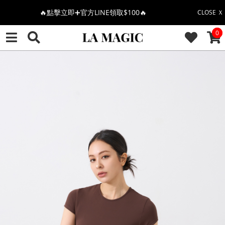
🔥點擊立即➕官方LINE領取$100🔥
CLOSE Ｘ
CAR
0
🎉週年慶全館88折(特價品除外/於結帳顯示)🎉
感恩回饋價🎁零修圖系列$399起>
全館滿$3000即贈「夏日條紋草編包」👜
絲柔莫代爾系列🤍任選兩件$1000
果凍棉系列⭐2件$1100|4件$2000|6件$2700
萊卡棉系列💫 2件$1100 | 4件$2000 | 6件$2700