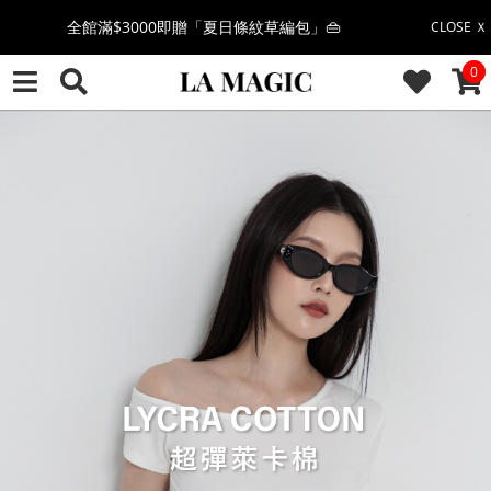
絲柔莫代爾系列🤍任選兩件$1000
CLOSE Ｘ
CAR
0
果凍棉系列⭐2件$1100|4件$2000|6件$2700
萊卡棉系列💫 2件$1100 | 4件$2000 | 6件$2700
🔥點擊立即➕官方LINE領取$100🔥
🎉週年慶全館88折(特價品除外/於結帳顯示)🎉
感恩回饋價🎁零修圖系列$399起>
全館滿$3000即贈「夏日條紋草編包」👜