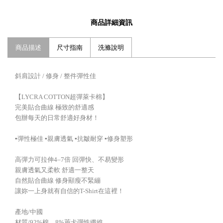
商品詳細資訊
商品描述
尺寸指南
洗滌說明
斜肩設計 / 修身 / 整件彈性佳
【LYCRA COTTON超彈萊卡棉】
完美貼合曲線 極致的舒適感
包辦每天的日常舒適好身材！
▪️彈性極佳 ▪️親膚透氣 ▪️抗皺耐穿 ▪️修身塑形
高彈力可拉伸4–7倍 回彈快、不易變形
親膚透氣又柔軟 舒適一整天
自然貼合曲線 修身顯瘦不緊繃
讓妳一上身就有自信的T-Shirt在這裡！
產地/中國
材質/92%棉，8%萊卡彈性纖維