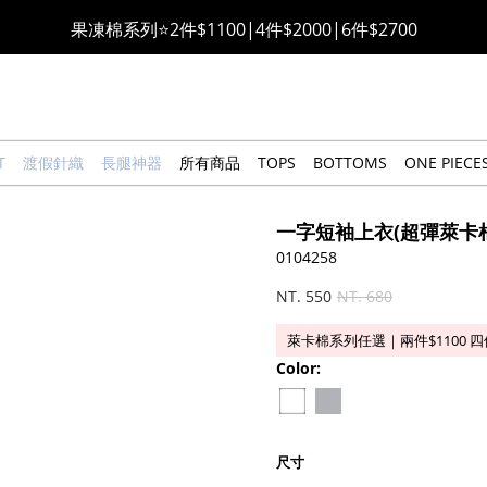
果凍棉系列⭐2件$1100|4件$2000|6件$2700
萊卡棉系列💫 2件$1100 | 4件$2000 | 6件$2700
🔥點擊立即➕官方LINE領取$100🔥
T
渡假針織
長腿神器
所有商品
TOPS
BOTTOMS
ONE PIECE
🎉週年慶全館88折(特價品除外/於結帳顯示)🎉
一字短袖上衣(超彈萊卡棉
感恩回饋價🎁零修圖系列$399起>
0104258
NT. 550
NT. 680
全館滿$3000即贈「夏日條紋草編包」👜
萊卡棉系列任選｜兩件$1100 四件$
絲柔莫代爾系列🤍任選兩件$1000
Color:
尺寸