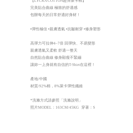
【LYCRA COTTON超彈萊卡棉】
完美貼合曲線 極致的舒適感
包辦每天的日常舒適好身材！
▪️彈性極佳 ▪️親膚透氣 ▪️抗皺耐穿 ▪️修身塑形
高彈力可拉伸4–7倍 回彈快、不易變形
親膚透氣又柔軟 舒適一整天
自然貼合曲線 修身顯瘦不緊繃
讓妳一上身就有自信的T-Shirt在這裡！
產地/中國
材質/92%棉，8%萊卡彈性纖維
*洗滌方式請參照「洗滌說明」
照片MODEL：163CM/45KG 穿著：S