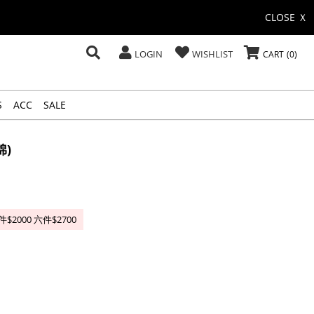
CLOSE Ｘ
LOGIN
WISHLIST
CART
0
S
ACC
SALE
)
2000 六件$2700