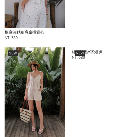
棉麻波點細肩傘擺背心
NT. 580
棉麻波點A字短褲
NEW
NEW
NT. 680