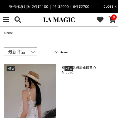
🔥點擊立即➕官方LINE領取$100🔥
CLOSE Ｘ
CAR
0
🎉週年慶全館88折(特價品除外/於結帳顯示)🎉
感恩回饋價🎁零修圖系列$399起>
Home
全館滿$3000即贈「夏日條紋草編包」👜
723 items
絲柔莫代爾系列🤍任選兩件$1000
棉麻波點細肩傘擺背心
NEW
NEW
果凍棉系列⭐2件$1100|4件$2000|6件$2700
NT. 580
萊卡棉系列💫 2件$1100 | 4件$2000 | 6件$2700